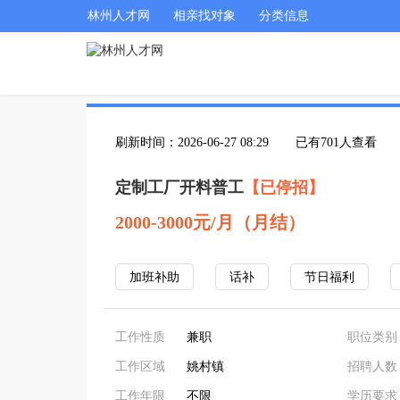
林州人才网
相亲找对象
分类信息
刷新时间：2026-06-27 08:29
已有701人查看
定制工厂开料普工
【已停招】
2000-3000元/月（月结）
加班补助
话补
节日福利
工作性质
兼职
职位类别
工作区域
姚村镇
招聘人数
工作年限
不限
学历要求