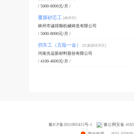
/ 5000-8000元/月 /
覆膜砂芯工
[林州市]
林州市诚得顺机械铸造有限公司
/ 5000-8000元/月 /
挡车工（五险一金）
[红旗渠经开区]
河南光远新材料股份有限公司
/ 4100-4600元/月 /
豫ICP备2021005415号-1
豫公网安备 41058
营业执照
求职·招聘