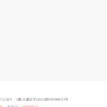
可证编号：
(豫)人服证字[2025]第0581000313号
96
客服QQ：
2388765111