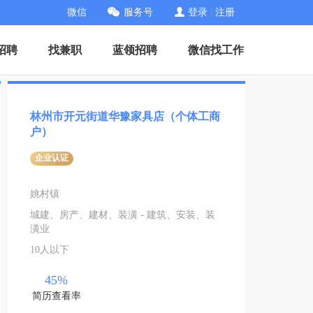
微信
服务号
登录
|
注册
招聘
找兼职
蓝领招聘
微信找工作
林州市开元街道华豫家具店（个体工商
户）
企业认证
姚村镇
城建、房产、建材、装潢 - 建筑、安装、装
潢业
10人以下
45%
简历查看率