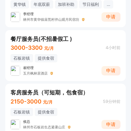
黄华镇
年底双薪
加班补助
节日福利
...
李经理
申请
林州市黄华镇庙荒村伴山观月民宿坊
餐厅服务员(不招暑假工 )
3000-3300
4小时前
元/月
石板岩镇
提供食宿
崔经理
申请
五月枫林居酒店
客房服务员（可短期，包食宿）
2150-3000
59分钟前
元/月
石板岩镇
提供食宿
侯总
申请
林州市石板岩生态避暑山庄