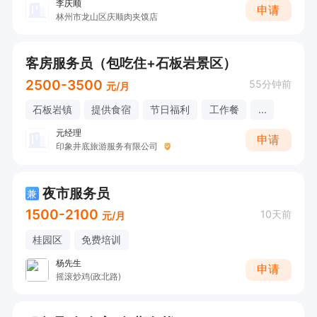
李庆顺
申请
林州市龙山区庆顺肉夹馍店
客房服务员（包吃住+石板岩景区）
2500-3500
55分钟前
元/月
石板岩镇
提供食宿
节日福利
工作餐
...
元经理
申请
印象井底旅游服务有限公司
夜市服务员
兼
1500-2100
10天前
元/月
桂园区
免费培训
杨先生
申请
摇滚炒鸡(政北路)