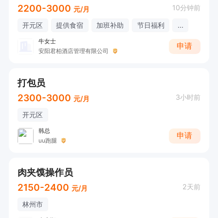
2200-3000
10分钟前
元/月
开元区
提供食宿
加班补助
节日福利
...
牛女士
申请
安阳君柏酒店管理有限公司
打包员
2300-3000
3小时前
元/月
开元区
韩总
申请
uu跑腿
肉夹馍操作员
2150-2400
2天前
元/月
林州市