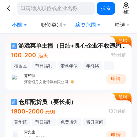
搜索
地图
不限
职位类别
薪资范围
筛选
急聘
游戏菜单主播（日结+良心企业不收违约金）
兼
100-200
6分钟前
元/天
桂园区
节日福利
带薪年假
年终奖
...
齐经理
申请
河南恒舟文化传媒有限公司
急聘
仓库配货员（要长期）
兼
1800-2000
18分钟前
元/月
黄华镇
节日福利
免费培训
晋升空间
宋先生
申请