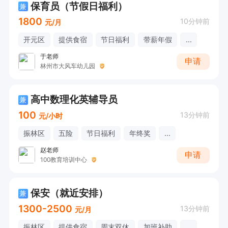
保育员（节假日福利）
兼
1800
10分钟前
元/月
开元区
提供食宿
节日福利
带薪年假
...
于老师
申请
林州市大风车幼儿园
高中数理化英辅导员
兼
100
13分钟前
元/小时
振林区
五险
节日福利
年终奖
...
赵老师
申请
100教育培训中心
保安（就近安排）
兼
1300-2500
13分钟前
元/月
振林区
提供食宿
周末双休
加班补助
...