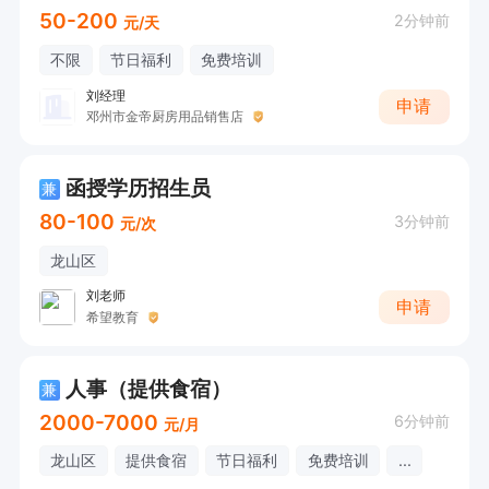
50-200
2分钟前
元/天
不限
节日福利
免费培训
刘经理
申请
邓州市金帝厨房用品销售店
函授学历招生员
兼
80-100
3分钟前
元/次
龙山区
刘老师
申请
希望教育
人事（提供食宿）
兼
2000-7000
6分钟前
元/月
龙山区
提供食宿
节日福利
免费培训
...