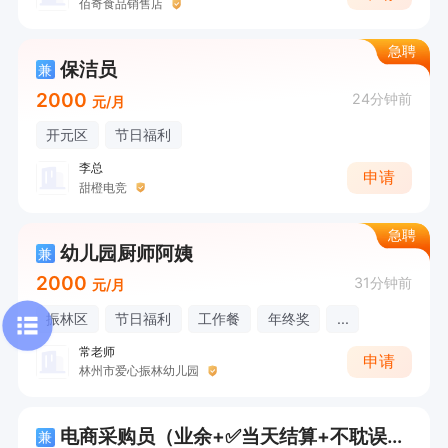
佰奇食品销售店
急聘
保洁员
兼
2000
24分钟前
元/月
开元区
节日福利
李总
申请
甜橙电竞
急聘
幼儿园厨师阿姨
兼
2000
31分钟前
元/月
振林区
节日福利
工作餐
年终奖
...
常老师
申请
林州市爱心振林幼儿园
电商采购员（业余+✅当天结算+不耽误接送孩子）
兼