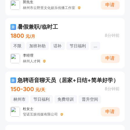
郭先生
申请
林州市云野里文化娱乐传播工作室
暑假兼职/临时工
兼
1800
8分钟前
元/月
不限
加班补助
话补
节日福利
...
李经理
申请
林州人才网
急聘语音聊天员（居家+日结+简单好学）
兼
150-300
8分钟前
元/天
林州市
节日福利
免费培训
晋升空间
杜女士
申请
玺诺互娱传媒有限公司