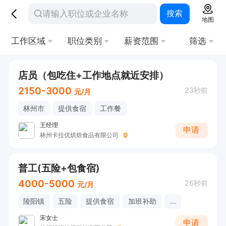
搜索
地图
工作区域
职位类别
薪资范围
筛选
店员（包吃住+工作地点就近安排）
2150-3000
23秒前
元/月
林州市
提供食宿
工作餐
王经理
申请
林州卡拉优烘焙食品有限公司
普工(五险+包食宿)
4000-5000
26秒前
元/月
陵阳镇
五险
提供食宿
加班补助
...
宋女士
申请