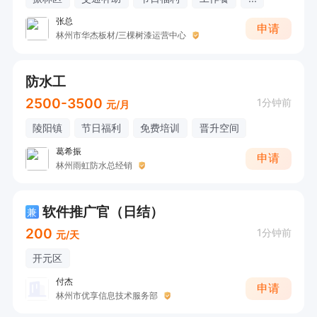
张总
申请
林州市华杰板材/三棵树漆运营中心
防水工
2500-3500
1分钟前
元/月
陵阳镇
节日福利
免费培训
晋升空间
葛希振
申请
林州雨虹防水总经销
软件推广官（日结）
兼
200
1分钟前
元/天
开元区
付杰
申请
林州市优享信息技术服务部