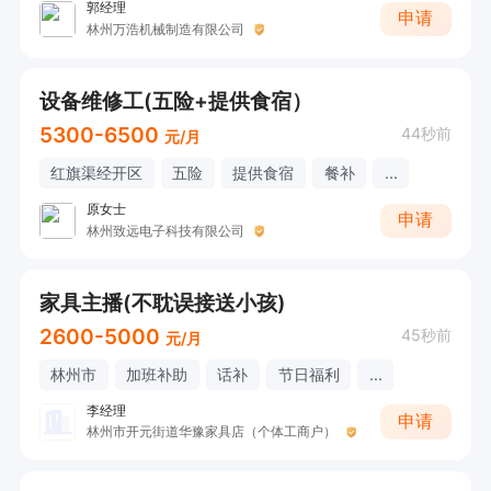
郭经理
申请
林州万浩机械制造有限公司
设备维修工(五险+提供食宿）
5300-6500
44秒前
元/月
红旗渠经开区
五险
提供食宿
餐补
...
原女士
申请
林州致远电子科技有限公司
家具主播(不耽误接送小孩)
2600-5000
45秒前
元/月
林州市
加班补助
话补
节日福利
...
李经理
申请
林州市开元街道华豫家具店（个体工商户）