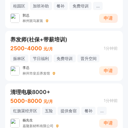
桂园区
加班补助
餐补
免费培训
...
郭总
申请
林州斑马家装
养发师(社保+带薪培训)
2500-4000
1分钟前
元/月
振林区
节日福利
免费培训
晋升空间
李总
申请
林州市皇后养发馆
清理电极8000+
5000-8000
1分钟前
元/月
红旗渠经开区
五险
提供食宿
餐补
...
杨先生
申请
嘉隆新材料有限公司