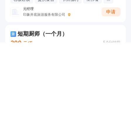
元经理
申请
印象井底旅游服务有限公司
短期厨师（一个月）
兼
300
54分钟前
元/天
石板岩镇
提供食宿
侯经理
申请
林州市石板岩生态避暑山庄
咖啡店店长（可分红+石板岩景区）
3500-5000
54分钟前
元/月
石板岩镇
提供食宿
节日福利
工作餐
...
元经理
申请
印象井底旅游服务有限公司