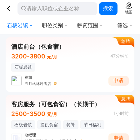
搜索
地图
石板岩镇
职位类别
薪资范围
筛选
急聘
酒店前台（包食宿）
3200-3800
47分钟前
元/月
石板岩镇
崔凯
申请
五月枫林居酒店
急聘
客房服务（可包食宿）（长期干）
2500-3500
1小时前
元/月
石板岩镇
提供食宿
餐补
节日福利
赵经理
申请