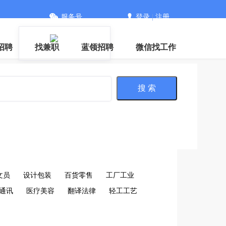
服务号
登录
|
注册
信
招聘
找兼职
蓝领招聘
微信找工作
搜 索
文员
设计包装
百货零售
工厂工业
通讯
医疗美容
翻译法律
轻工工艺