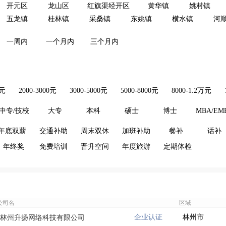
开元区
龙山区
红旗渠经开区
黄华镇
姚村镇
五龙镇
桂林镇
采桑镇
东姚镇
横水镇
河
一周内
一个月内
三个月内
0元
2000-3000元
3000-5000元
5000-8000元
8000-1.2万元
中专/技校
大专
本科
硕士
博士
MBA/EM
年底双薪
交通补助
周末双休
加班补助
餐补
话补
年终奖
免费培训
晋升空间
年度旅游
定期体检
公司名
区域
企业认证
林州市
林州升扬网络科技有限公司