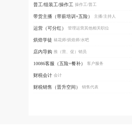
普工/组装工/操作工
操作工/普工
带货主播（带薪培训+五险）
主播/主持人
运营（可分红）
管理运营其他相关职位
烘焙学徒
裱花师/烘焙师/水吧
店内导购
推（营、促）销员
10086客服（五险+餐补）
客户服务
财税会计
会计
财税销售（晋升空间）
销售代表