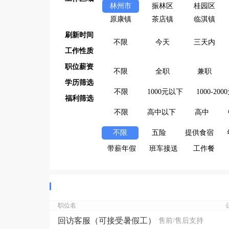
林州市
振林区
桂园区
原康镇
茶店镇
临淇镇
刷新时间
不限
今天
三天内
工作性质
职位薪资
不限
全职
兼职
学历筛选
不限
1000元以下
1000-200
福利筛选
不限
高中以下
高中
不限
五险
提供食宿
带薪年假
班车接送
工作餐
职位名
回访客服（可接受暑假工）
售前/售后支持