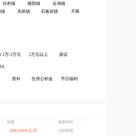
任村镇
陵阳镇
合涧镇
顺镇
东岗镇
石板岩镇
不限
1.2万-2万元
2万元以上
面议
BA
房补
住房公积金
节日福利
待遇
刷新时间
2800-6000元/月
2分钟前