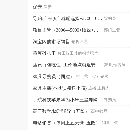
保安
保安
导购/店长(6店就近选择+2700-10000)
导购员
项目主管（3000—5000+绩效+全勤）
部门主管
淘宝闪购市场销售
销售经理
覆膜砂芯工
普工技工其他相关职位
店员（包吃住+工作地点就近安排）
营业员/店员
家具导购员（团建）
推（营、促）销员
家具主播(不耽误接送小孩)
主播/主持人
宇航科技苹果华为小米三星导购（京新/长安印象/太阳国...
导购员
高三数学/物理辅导（五险）
高中教师
电话销售（每周上五天班+五险）
销售主管