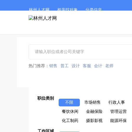
林州人才网
相亲找对象
分类信息
热门推荐：
销售
普工
设计
客服
会计
老师
职位类别
不限
市场销售
行政人事
餐饮休闲
金融保险
管理运营
化工制药
摄影影视
能源环保
工作区域